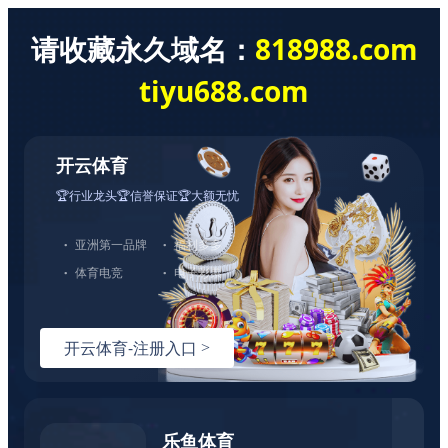
首页
MK官方网页版
新闻动态
案例展示
联系我们
小程序定制开发