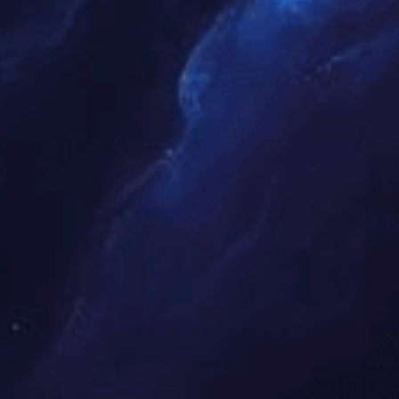
领导走进百强龙采 倾听企业心声 