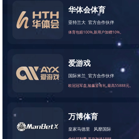
首页
MK官方网页版
新闻动态