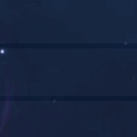
案例展示
联系我们
小程序定制开发
资海分销系统